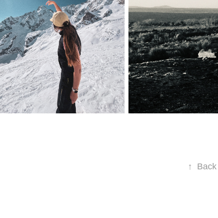
↑
Back